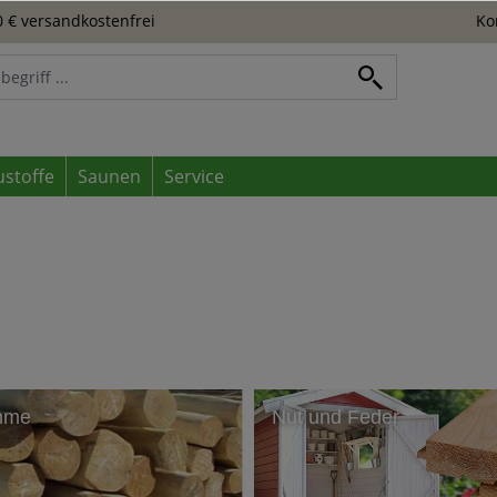
 € versandkostenfrei
Ko
ustoffe
Saunen
Service
mme
Nut und Feder