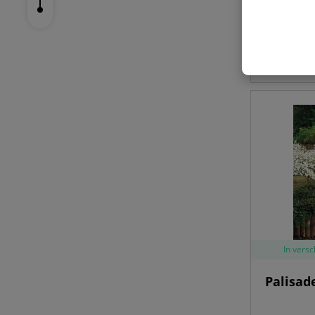
10,59 € 
In vers
Palisad