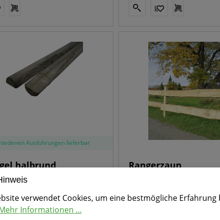
chiedenen Ausführungen lieferbar
gel halbrund
Rangerzaun
Hinweis
 cm, grau- grün
Kiefer/Fichte
bsite verwendet Cookies, um eine bestmögliche Erfahrung 
Mehr Informationen ...