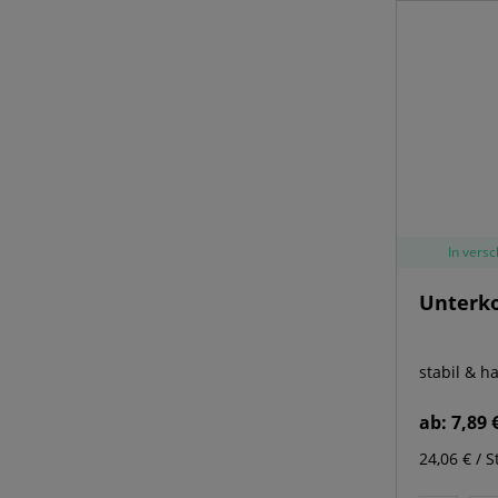
In vers
Unterko
stabil & h
ab:
7,89 
24,06 € / S