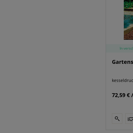
In vers
Garten
kesseldru
72,59 € 