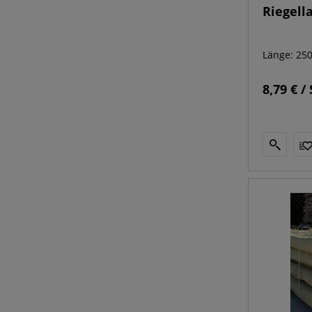
Riegell
Länge: 25
8,79 € / 