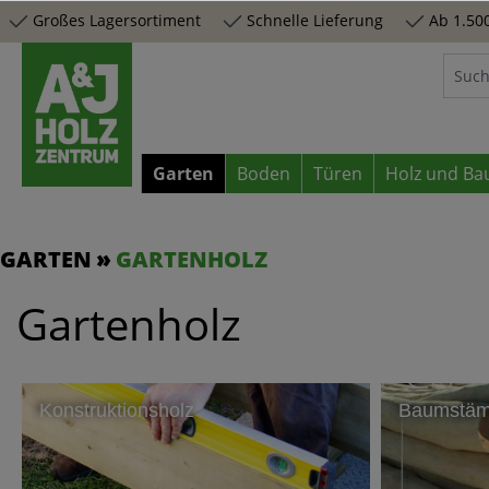
Großes Lagersortiment
Schnelle Lieferung
Ab 1.500
springen
Zur Hauptnavigation springen
Garten
Boden
Türen
Holz und Ba
GARTEN
GARTENHOLZ
Gartenholz
Konstruktionsholz
Baumstä