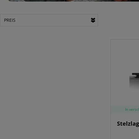
PREIS
In vers
Stelzla