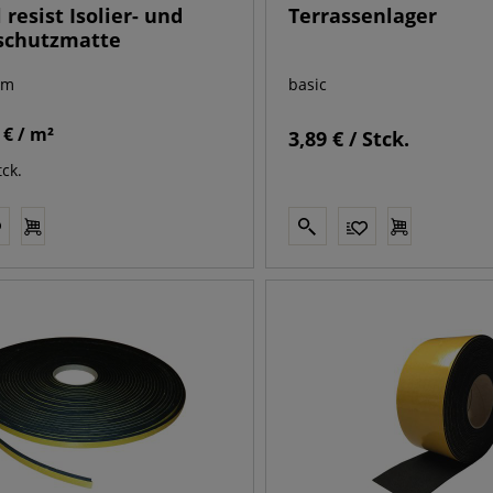
resist Isolier- und
Terrassenlager
schutzmatte
mm
basic
 € / m²
3,89 € / Stck.
tck.