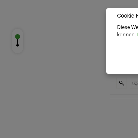
Cookie 
EPDM - 
Diese We
können.
selbstkle
21,79 € 