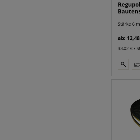
Regupol 
Bauten
Stärke 6 
ab:
12,48
33,02 € / S