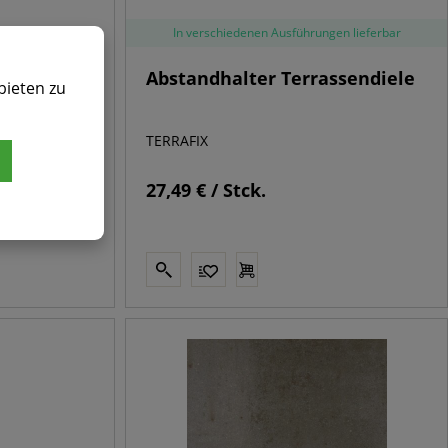
In verschiedenen Ausführungen lieferbar
mm
Abstandhalter Terrassendiele
bieten zu
TERRAFIX
27,49 € / Stck.