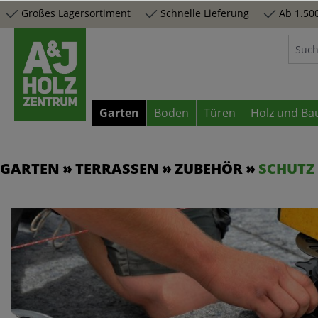
Großes Lagersortiment
Schnelle Lieferung
Ab 1.500
springen
Zur Hauptnavigation springen
Garten
Boden
Türen
Holz und Ba
GARTEN
TERRASSEN
ZUBEHÖR
SCHUTZ