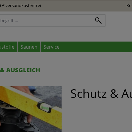
 € versandkostenfrei
Ko
ustoffe
Saunen
Service
 & AUSGLEICH
Schutz & Au