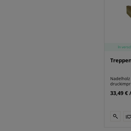
In vers
Treppe
Nadelholz
druckimpr
33,49 € 