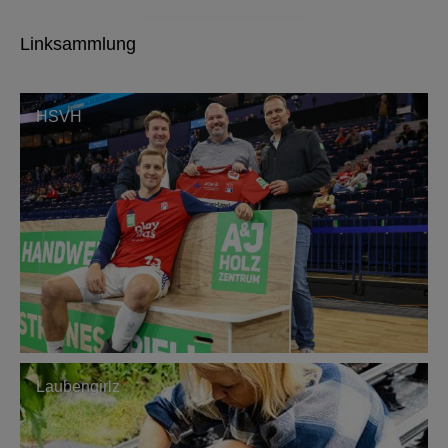
Linksammlung
HSVH
Laubengirlz