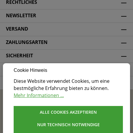
RECHTLICHES
NEWSLETTER
VERSAND
ZAHLUNGSARTEN
SICHERHEIT
SOCIAL MEDIA
Cookie Hinweis
Diese Website verwendet Cookies, um eine
ZERTIFIZIERUNG
bestmögliche Erfahrung bieten zu können.
Mehr Informationen ...
* Alle Preise inkl. gesetzl. Mehrwertsteuer zzgl.
Versandkosten
und ggf. Nachnahmegebühren, wenn
nicht anders angegeben.
ALLE COOKIES AKZEPTIEREN
NUR TECHNISCH NOTWENDIGE
AGB
Impressum
Datenschutz
Barrierefreiheit