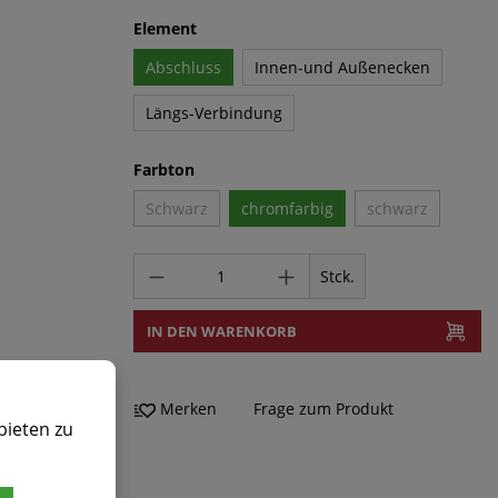
Element
Abschluss
Innen-und Außenecken
Längs-Verbindung
Farbton
Schwarz
chromfarbig
schwarz
Stck.
IN DEN WARENKORB
Merken
Frage zum Produkt
bieten zu