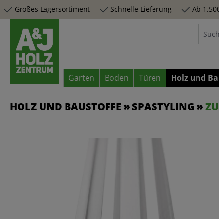
Großes Lagersortiment
Schnelle Lieferung
Ab 1.500
springen
Zur Hauptnavigation springen
Garten
Boden
Türen
Holz und Ba
HOLZ UND BAUSTOFFE
SPASTYLING
ZU
Bildergalerie überspringen