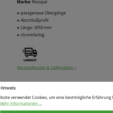
Marke:
Resopal
passgenaue Übergänge
Abschlußprofil
Länge: 3050 mm
chromfarbig
Versandkosten & Liefergebiet »
Hinweis
bsite verwendet Cookies, um eine bestmögliche Erfahrung 
Mehr Informationen ...