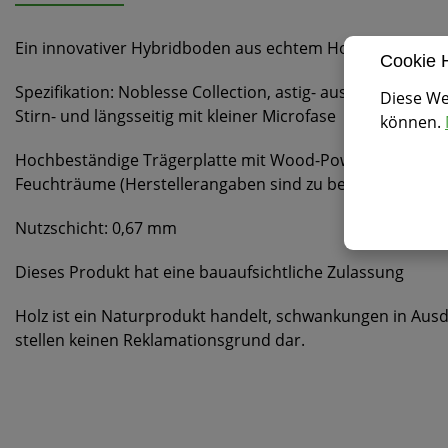
Ein innovativer Hybridboden aus echtem Holz
Cookie 
Spezifikation: Noblesse Collection, astig- ausgewogen. Ob
Diese We
Stirn- und längsseitig mit kleiner Microfase
können.
Hochbeständige Trägerplatte mit Wood-Powder Technologi
Feuchträume (Herstellerangaben sind zu berücksichtigen
Nutzschicht: 0,67 mm
Dieses Produkt hat eine bauaufsichtliche Zulassung
Holz ist ein Naturprodukt handelt, schwankungen in Ausd
stellen keinen Reklamationsgrund dar.