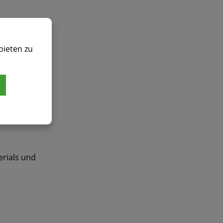
bieten zu
ch für
erials und