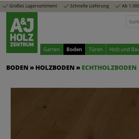
Großes Lagersortiment
Schnelle Lieferung
Ab 1.500
springen
Zur Hauptnavigation springen
Garten
Boden
Türen
Holz und Ba
BODEN
HOLZBODEN
ECHTHOLZBODEN
Bildergalerie überspringen