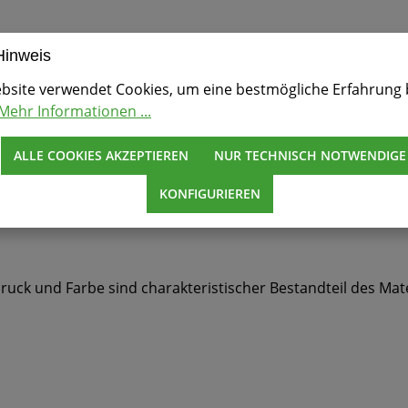
Hinweis
erfläche: extra-matt versiegelt und gebürstet.
bsite verwendet Cookies, um eine bestmögliche Erfahrung 
Mehr Informationen ...
e, quellgeschützt durch Aqua Seal und Nature Protect! Au
ALLE COOKIES AKZEPTIEREN
NUR TECHNISCH NOTWENDIGE
).
KONFIGURIEREN
ruck und Farbe sind charakteristischer Bestandteil des Mat