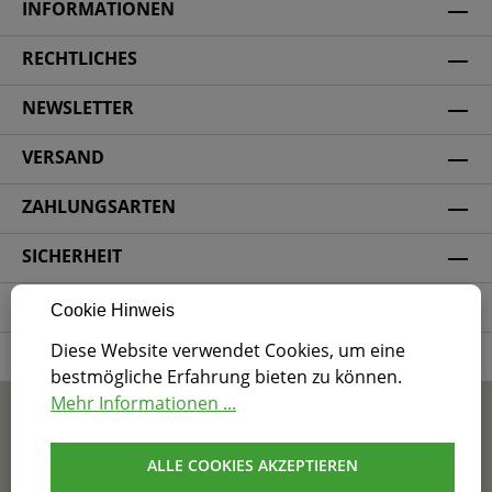
INFORMATIONEN
RECHTLICHES
NEWSLETTER
VERSAND
ZAHLUNGSARTEN
SICHERHEIT
SOCIAL MEDIA
Cookie Hinweis
Diese Website verwendet Cookies, um eine
ZERTIFIZIERUNG
bestmögliche Erfahrung bieten zu können.
Mehr Informationen ...
* Alle Preise inkl. gesetzl. Mehrwertsteuer zzgl.
Versandkosten
und ggf. Nachnahmegebühren, wenn
nicht anders angegeben.
ALLE COOKIES AKZEPTIEREN