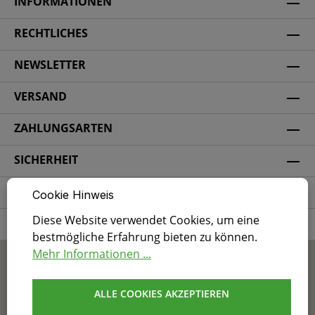
INFORMATIONEN
RECHTLICHES
NEWSLETTER
VERSAND
ZAHLUNGSARTEN
SICHERHEIT
SOCIAL MEDIA
Cookie Hinweis
Diese Website verwendet Cookies, um eine
ZERTIFIZIERUNG
bestmögliche Erfahrung bieten zu können.
Mehr Informationen ...
* Alle Preise inkl. gesetzl. Mehrwertsteuer zzgl.
Versandkosten
und ggf. Nachnahmegebühren, wenn
nicht anders angegeben.
ALLE COOKIES AKZEPTIEREN