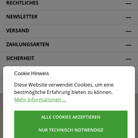
RECHTLICHES
NEWSLETTER
VERSAND
ZAHLUNGSARTEN
SICHERHEIT
SOCIAL MEDIA
Cookie Hinweis
Diese Website verwendet Cookies, um eine
ZERTIFIZIERUNG
bestmögliche Erfahrung bieten zu können.
Mehr Informationen ...
* Alle Preise inkl. gesetzl. Mehrwertsteuer zzgl.
Versandkosten
und ggf. Nachnahmegebühren, wenn
nicht anders angegeben.
ALLE COOKIES AKZEPTIEREN
NUR TECHNISCH NOTWENDIGE
AGB
Impressum
Datenschutz
Barrierefreiheit