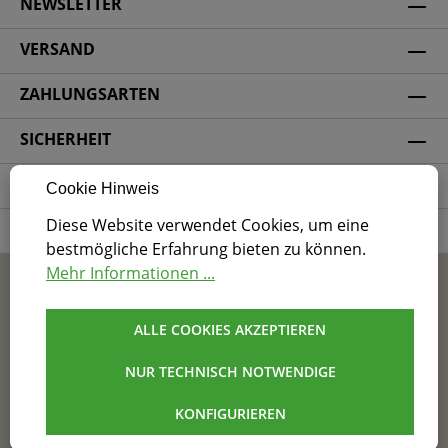
NEWSLETTER
VERSAND
ZAHLUNGSARTEN
SICHERHEIT
SOCIAL MEDIA
Cookie Hinweis
Diese Website verwendet Cookies, um eine
ZERTIFIZIERUNG
bestmögliche Erfahrung bieten zu können.
Mehr Informationen ...
* Alle Preise inkl. gesetzl. Mehrwertsteuer zzgl.
Versandkosten
und ggf. Nachnahmegebühren, wenn
nicht anders angegeben.
ALLE COOKIES AKZEPTIEREN
NUR TECHNISCH NOTWENDIGE
AGB
Impressum
Datenschutz
Barrierefreiheit
Cookie Einstellungen
KONFIGURIEREN
© Andresen & Jochimsen GmbH & Co. KG