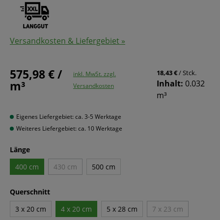
Versandkosten & Liefergebiet »
575,98 € /
18,43 €
/ Stck.
inkl. MwSt. zzgl.
m³
Inhalt:
0.032
Versandkosten
m³
Eigenes Liefergebiet: ca. 3-5 Werktage
Weiteres Liefergebiet: ca. 10 Werktage
Länge
400 cm
430 cm
500 cm
Querschnitt
3 x 20 cm
4 x 20 cm
5 x 28 cm
7 x 23 cm